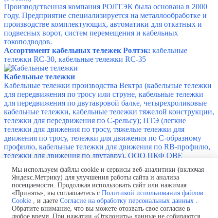
Производственная компания РОЛТЭК была основана в 2000
году. Предприятие специализируется на металлообработке и
производстве комплектующих, автоматики для откатных и
подвесных ворот, систем перемещения и кабельных
токоподводов.
Ассортимент кабельных тележек Ролтэк:
кабельные
тележки RC-30, кабельные тележки RC-35
Кабельные тележки
Кабельные тележки производства Вектра (кабельные тележки
для передвижения по тросу или струне, кабельные тележки
для передвижения по двутавровой балке, четырехроликовые
кабельные тележки, кабельные тележки тяжелой конструкции,
тележки для передвижения по C-рельсу); ПТЭ (легкие
тележки для движения по тросу, тяжелые тележки для
движения по тросу, тележки для движения по C-образному
профилю, кабельные тележки для движения по RB-профилю,
тележки для движения по двутавру), ООО ПКФ ОВЕ
(кабельные тележки серии KT: KT-35, KT-36, KT-40, KT-45,
Мы используем файлы cookie и сервисы веб-аналитики (включая
KT-46, KT-50, KT-55, KT-60).
Яндекс.Метрику) для улучшения работы сайта и анализа
посещаемости. Продолжая использовать сайт или нажимая
Политика обработки персональных данных
«Принять», вы соглашаетесь с
Политикой использования файлов
Согласие на обработку персональных данных
Cookie
, и даете
Согласие на обработку персональных данных
.
Политика использования файлов cookie
Обратите внимание, что вы можете отозвать свое согласие в
любое время. При нажатии «Отклонить» данные не собираются.
Телефон:
+7 (499) 322-91-34