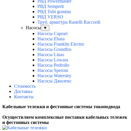
РВД Powermaster
РВД Semperit
РВД Tubi gomma
РВД VERSO
Труб. арматура Rastelli Raccordi
Насосы
▼
Насосы Caprari
Насосы Ebara
Насосы Franklin Electric
Насосы Grundfos
Насосы Linas
Насосы Lowara
Насосы Pedrollo
Насосы Speroni
Насосы Waterstry
Насосы Джилекс
Стоимость
Доставка
Контакты
Кабельные тележки и фестонные системы токоподвода
Осуществляем комплексные поставки к
абельных тележек
и фестонных системы