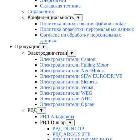
Энергоцепи
Складская техника
Справочник
Конфиденциальность
▼
Политика использования файлов cookie
Политика обработки персональных данных
Согласие на обработку персональных
данных
Продукция
▼
Электродвигатели
▼
Электродвигатели Cantoni
Электродвигатели Fulling Motor
Электродвигатели Neri Motori
Электродвигатели SEW EURODRIVE
Электродвигатели Siemens
Электродвигатели Vemat
Электродвигатели WEG
Электродвигатели АИС
Электродвигатели Орлан
РВД
▼
РВД Alfagomma
РВД Dunlop
▼
РВД DUNLOP
РВД ARGUS 2TE
РВД 121T SLIMLINE PLUS